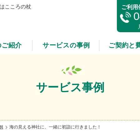
は
こころの杖
ご利用
0
のご紹介
サービスの事例
ご契約と
サービス事例
例
海の見える神社に、一緒に初詣に行きました！